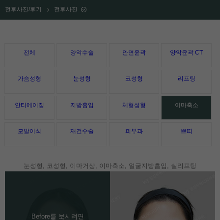
전후사진/후기
전후사진
전체
양악수술
안면윤곽
양악윤곽 CT
가슴성형
눈성형
코성형
리프팅
안티에이징
지방흡입
체형성형
이마축소
모발이식
재건수술
피부과
쁘띠
눈성형, 코성형, 이마거상, 이마축소, 얼굴지방흡입, 실리프팅
Before를 보시려면