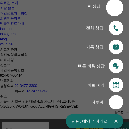
의료진 소개
Ai 상담
학술 활동
개인정보처리방침
회원이용약관
비급여진료안내
전화 상담
facebook
instagram
blog
youtube
카톡 상담
의료기관명
원진성형외과의원
대표자명
강문석
빠른 비용 상담
사업자등록번호
824-67-00414
대표전화
바로 예약
성형외과
02-3477-3300
피부과
02-3477-0808
주소
서울시 서초구 강남대로 419 파고다타워 12-18층
피부과
© 2020 K-WONJIN.co.kr ALL RIGHTS RESERVED
KOR
상담,
예약은
여기로
카톡상담
전화상담