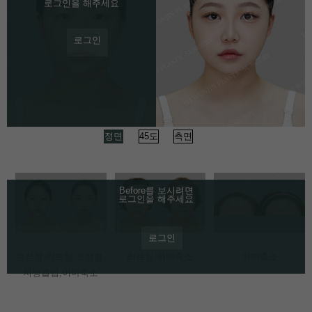
로그인을 해주세요
로그인
정면
45도
측면
Before를 보시려면
로그인을 해주세요
로그인
눈성형,리프팅,코성형,
리프팅,이마축소
이마축소
지방흡입,이마축소