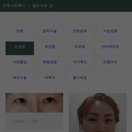
전후사진/후기
셀피 전후
전체
양악수술
안면윤곽
가슴성형
눈성형
코성형
리프팅
안티에이징
지방흡입
체형성형
이마축소
모발이식
재건수술
피부과
줄기세포
수술부위: 눈성형