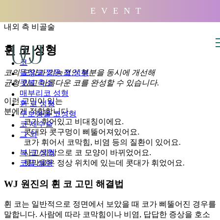
배경
E V E N T
내외 측 비골술
휜 코 성형
코
코의 모양과 기능적인 부분을 동시에 개선해
들창코·짧은 코 성형
균형 있고 아름다운 코를 완성할 수 있습니다.
콧볼 축소
매부리코 성형
이런 고민이 있는
휜 코 성형
분에게 적합합니다.
무보형물 코성형
코가 휘어있고 비대칭이에요.
코 재수술
콧대와 콧구멍이 삐뚤어져있어요.
그 외
코가 휘어서 코막힘, 비염 등의 질환이 있어요.
사고/외상으로 코 모양이 바뀌었어요.
복 코 성형
콧망울은 정상 위치에 있는데 콧대가 휘었어요.
코끝 성형
WJ 원진의 휜 코 고민 해결법
휜 코는 일반적으로 정면에서 보았을 때 코가 삐뚤어진 경우를
말합니다. 사람에 따라 코막힘이나 비염, 답답한 증상을 호소