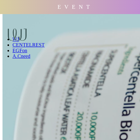
E V E N T
WJ
CENTELREST
EGFon
A.Cneed