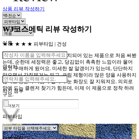
상품 리뷰 작성하기
×
WJ코스메틱 리뷰 작성하기
이름
★ ★ ★ ★ ★
피부타입 | 건성
피부과에서 시술 전 병원에 비치되어 있는 제품으로 처음 써봤
는데, 순한데 세정력은 좋고, 당김없이 촉촉한 느낌이라 물어
연락처
보고 구매하게 됬어요. 미세한 쌀 알갱이가 있는데, 단단하지
않으면서 각질제거는 되고, 크림 제형이라 많은 양을 사용하지
않아도 충분히 거품이 잘나서 눈 화장도 잘 지워져요. 의외로
맘에 드는 클렌저 찾기가 힘든데, 이제 이 제품으로 정착 하려
사진 첨부
구요.
더보기
피부타입
제품 라인