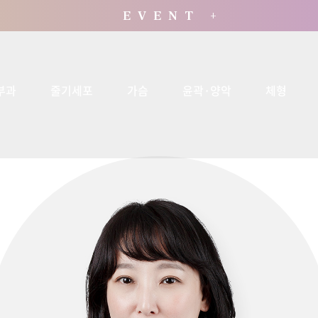
E V E N T +
부과
줄기세포
가슴
윤곽·양악
체형