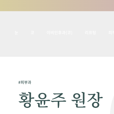
눈
코
이비인후과(코)
리프팅
피
#피부과
황윤주 원장