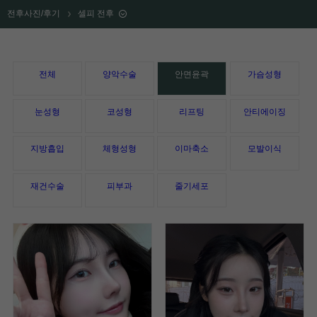
전후사진/후기
셀피 전후
전체
양악수술
안면윤곽
가슴성형
눈성형
코성형
리프팅
안티에이징
지방흡입
체형성형
이마축소
모발이식
재건수술
피부과
줄기세포