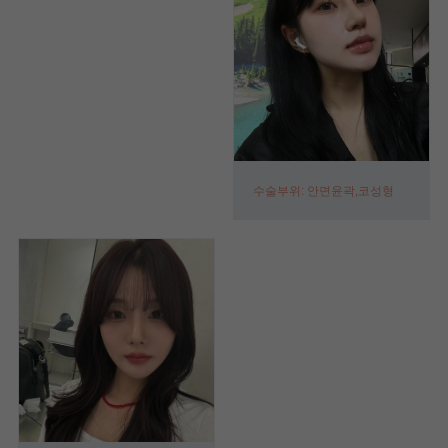
수술부위: 안면윤곽,코성형