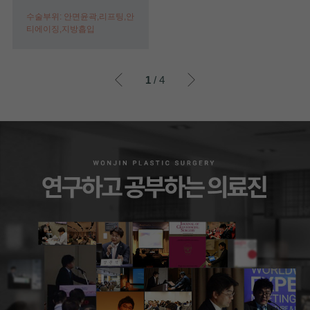
수술부위: 안면윤곽,리프팅,안
티에이징,지방흡입
이전
이후
1
/ 4