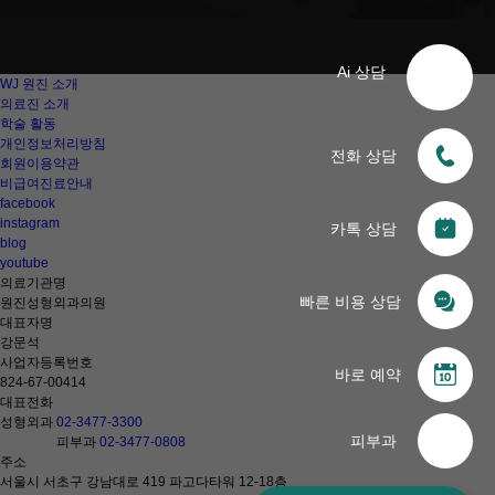
Ai 상담
WJ 원진 소개
의료진 소개
학술 활동
개인정보처리방침
전화 상담
회원이용약관
비급여진료안내
facebook
instagram
카톡 상담
blog
youtube
의료기관명
빠른 비용 상담
원진성형외과의원
대표자명
강문석
사업자등록번호
바로 예약
824-67-00414
대표전화
성형외과
02-3477-3300
피부과
피부과
02-3477-0808
주소
서울시 서초구 강남대로 419 파고다타워 12-18층