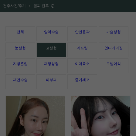
전후사진/후기
셀피 전후
전체
양악수술
안면윤곽
가슴성형
눈성형
코성형
리프팅
안티에이징
지방흡입
체형성형
이마축소
모발이식
재건수술
피부과
줄기세포