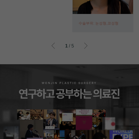
수술부위: 눈성형,코성형
이전
이후
1
/ 5